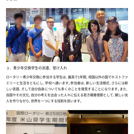
３．青少年交換学生の派遣、受け入れ
ロータリー青少年交換に参加する学生は､最高で1年間､母国以外の国でホストファ
ミリーと生活をともにし､学校へ通います｡参加者は､新しい生活様式､さらには新
しい言語､そして自分自身についても多くのことを発見することになります｡また､
自国やその文化､自分の考えを出会った人々に伝える若き親善使節として､親しい友
人を作りながら､世界を一つにする役割を担います｡